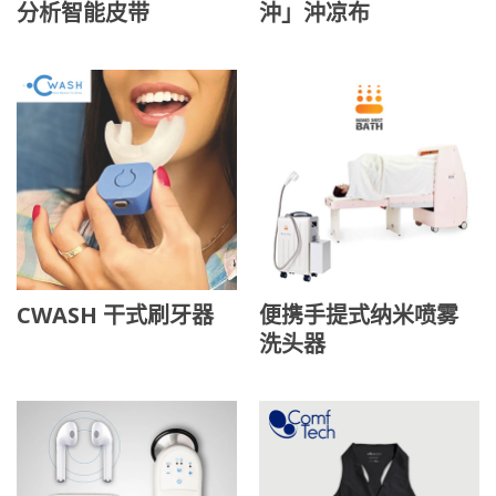
分析智能皮带
沖」沖凉布
CWASH 干式刷牙器
便携手提式纳米喷雾
洗头器