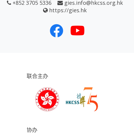
+852 3705 5336
gies.info@hkcss.org.hk
https://gies.hk
联合主办
协办