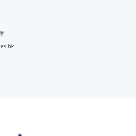
室
ies.hk