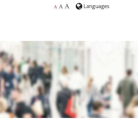
A
Languages
A
A