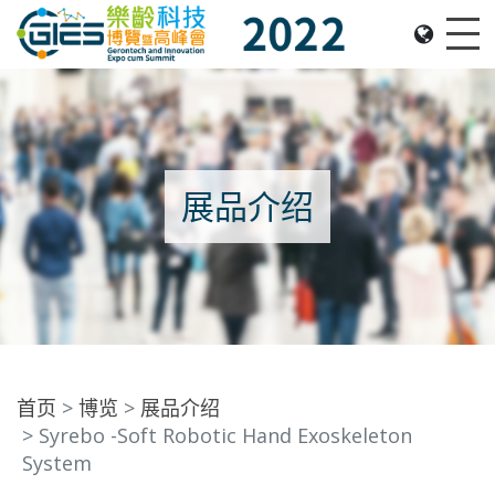
Date: Expo: 2-5 Nov 2022, Venue: Hall 1A-C, HKCEC
Me
展品介绍
首页
博览
展品介绍
Syrebo -Soft Robotic Hand Exoskeleton
System