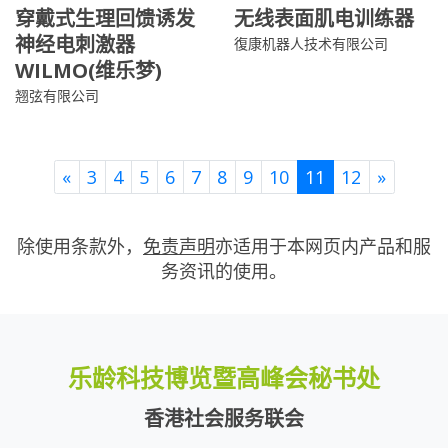
穿戴式生理回馈诱发
无线表面肌电训练器
神经电刺激器
復康机器人技术有限公司
WILMO(维乐梦)
翘弦有限公司
Previous
Next
«
3
4
5
6
7
8
9
10
11
12
»
除使用条款外，
免责声明
亦适用于本网页内产品和服
务资讯的使用。
乐龄科技博览暨高峰会秘书处
香港社会服务联会