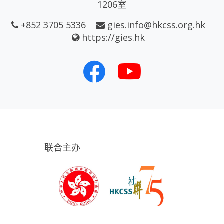
1206室
+852 3705 5336
gies.info@hkcss.org.hk
https://gies.hk
联合主办