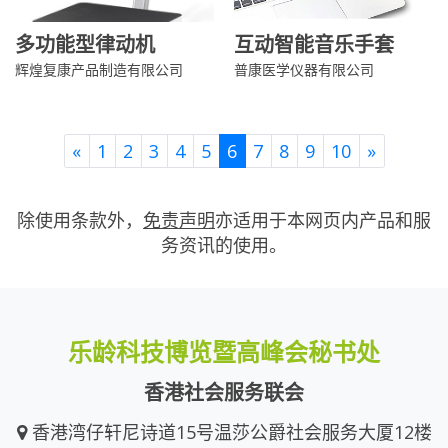
多功能型律动机
互动智能音乐手套
辉煌复康产品制造有限公司
普康医学仪器有限公司
Previous
Next
«
1
2
3
4
5
6
7
8
9
10
»
除使用条款外，
免责声明
亦适用于本网页内产品和服
务资讯的使用。
乐龄科技博览暨高峰会秘书处
香港社会服务联会
香港湾仔轩尼诗道15号温莎公爵社会服务大厦12楼