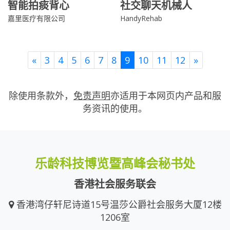
智能拍痰背心
社交聊天机械人
嘉里医疗有限公司
HandyRehab
Previous
Next
«
3
4
5
6
7
8
9
10
11
12
»
除使用条款外，
免责声明
亦适用于本网页内产品和服
务资讯的使用。
乐龄科技博览暨高峰会秘书处
香港社会服务联会
香港湾仔轩尼诗道15号温莎公爵社会服务大厦12楼
1206室