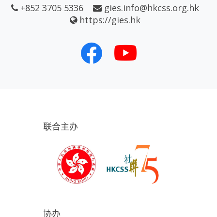
+852 3705 5336
gies.info@hkcss.org.hk
https://gies.hk
联合主办
协办