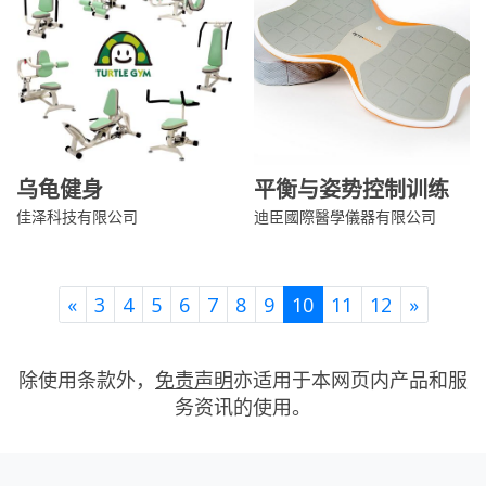
乌龟健身
平衡与姿势控制训练
佳泽科技有限公司
迪臣國際醫學儀器有限公司
Previous
Next
«
3
4
5
6
7
8
9
10
11
12
»
除使用条款外，
免责声明
亦适用于本网页内产品和服
务资讯的使用。